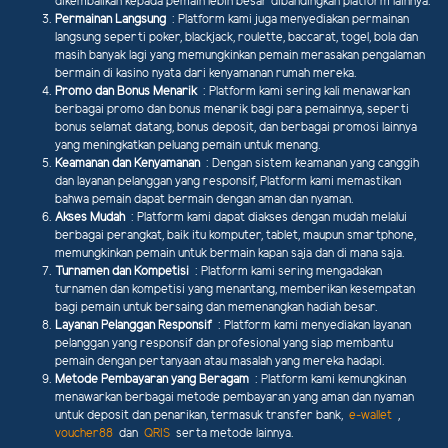
dikembalikan kepada pemain lebih besar dibandingkan platform lainnya.
Permainan Langsung
: Platform kami juga menyediakan permainan
langsung seperti poker, blackjack, roulette, baccarat, togel, bola dan
masih banyak lagi yang memungkinkan pemain merasakan pengalaman
bermain di kasino nyata dari kenyamanan rumah mereka.
Promo dan Bonus Menarik
: Platform kami sering kali menawarkan
berbagai promo dan bonus menarik bagi para pemainnya, seperti
bonus selamat datang, bonus deposit, dan berbagai promosi lainnya
yang meningkatkan peluang pemain untuk menang.
Keamanan dan Kenyamanan
: Dengan sistem keamanan yang canggih
dan layanan pelanggan yang responsif, Platform kami memastikan
bahwa pemain dapat bermain dengan aman dan nyaman.
Akses Mudah
: Platform kami dapat diakses dengan mudah melalui
berbagai perangkat, baik itu komputer, tablet, maupun smartphone,
memungkinkan pemain untuk bermain kapan saja dan di mana saja.
Turnamen dan Kompetisi
: Platform kami sering mengadakan
turnamen dan kompetisi yang menantang, memberikan kesempatan
bagi pemain untuk bersaing dan memenangkan hadiah besar.
Layanan Pelanggan Responsif
: Platform kami menyediakan layanan
pelanggan yang responsif dan profesional yang siap membantu
pemain dengan pertanyaan atau masalah yang mereka hadapi.
Metode Pembayaran yang Beragam
: Platform kami kemungkinan
menawarkan berbagai metode pembayaran yang aman dan nyaman
untuk deposit dan penarikan, termasuk transfer bank,
e-wallet
,
voucher88
dan
QRIS
serta metode lainnya.